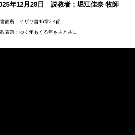
2025年12月28日 説教者：堀江佳奈 牧師
書箇所：イザヤ書46章3-4節
教表題：ゆく年もくる年も主と共に