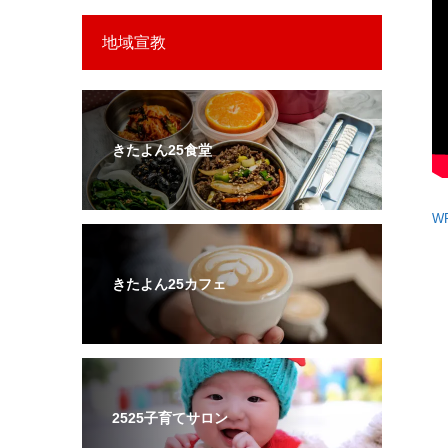
地域宣教
きたよん25食堂
WR
きたよん25カフェ
2525子育てサロン