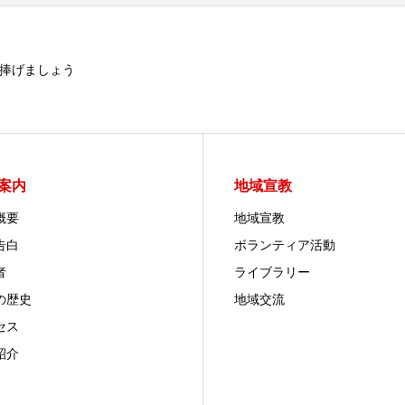
捧げましょう
案内
地域宣教
概要
地域宣教
告白
ボランティア活動
者
ライブラリー
の歴史
地域交流
セス
紹介