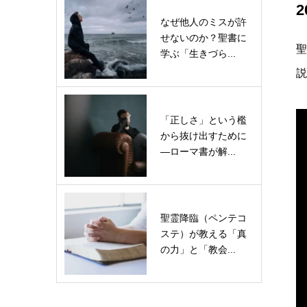
なぜ他人のミスが許
せないのか？聖書に
聖
学ぶ「生きづら...
説
「正しさ」という檻
から抜け出すために
—ローマ書が解...
聖霊降臨（ペンテコ
ステ）が教える「真
の力」と「教会...