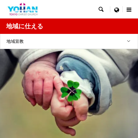

menu
地域に仕える
地域宣教