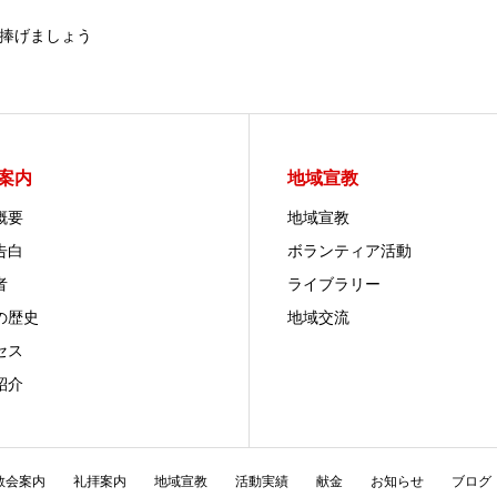
捧げましょう
案内
地域宣教
概要
地域宣教
告白
ボランティア活動
者
ライブラリー
の歴史
地域交流
セス
紹介
教会案内
礼拝案内
地域宣教
活動実績
献金
お知らせ
ブログ