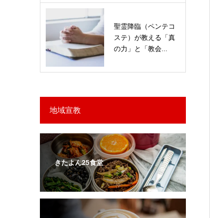
聖霊降臨（ペンテコ
ステ）が教える「真
の力」と「教会...
地域宣教
きたよん25食堂