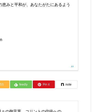
の恵みと平和が、あなたがたにあるよう
on
SS
feedly
Pin it
note
日々の御言葉 コリントの信徒への