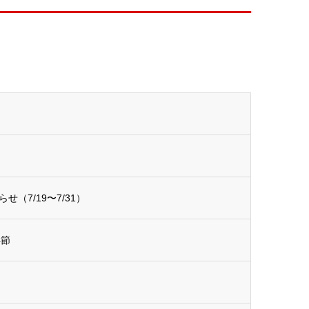
（7/19〜7/31）
4節