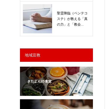
聖霊降臨（ペンテコ
ステ）が教える「真
の力」と「教会...
地域宣教
きたよん25食堂