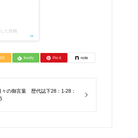
ェアした投稿
SS
feedly
Pin it
note
日々の御言葉 歴代誌下28：1-28：
5