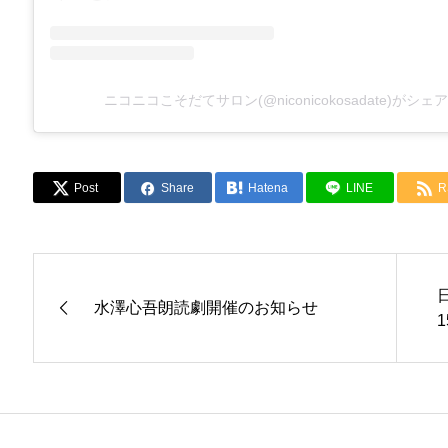
ニコニコこそだてサロン(@niconicokosadate)がシ
Post
Share
Hatena
LINE
R
水澤心吾朗読劇開催のお知らせ
1