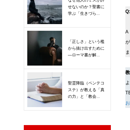
せないのか？聖書に
Q
学ぶ「生きづら...
A
「正しさ」という檻
が
から抜け出すために
ま
—ローマ書が解...
教
よ
聖霊降臨（ペンテコ
ステ）が教える「真
T
の力」と「教会...
お