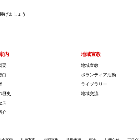
捧げましょう
案内
地域宣教
概要
地域宣教
告白
ボランティア活動
者
ライブラリー
の歴史
地域交流
セス
紹介
教会案内
礼拝案内
地域宣教
活動実績
献金
お知らせ
ブログ