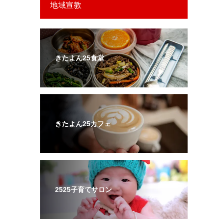
地域宣教
きたよん25食堂
きたよん25カフェ
2525子育てサロン